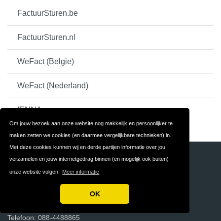
FactuurSturen.be
FactuurSturen.nl
WeFact (Belgie)
WeFact (Nederland)
fENNA
Om jouw bezoek aan onze website nog makkelijk en persoonlijker te
maken zetten we cookies (en daarmee vergelijkbare technieken) in.
Met deze cookies kunnen wij en derde partijen informatie over jou
verzamelen en jouw internetgedrag binnen (en mogelijk ook buiten)
BOEKHOUDPROGRAMMA
onze website volgen.
Meer informatie
De Nieuwe Erven 3
OK
5431 NV Cuijk
Telefoon: 088-4488865