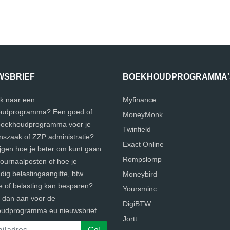
WSBRIEF
BOEKHOUDPROGRAMMA'
k naar een
Myfinance
udprogramma? Een goed of
MoneyMonk
 boekhoudprogramma voor je
Twinfield
szaak of ZZP administratie?
Exact Online
ijgen hoe je beter om kunt gaan
Rompslomp
journaalposten of hoe je
ig belastingaangifte, btw
Moneybird
e of belasting kan besparen?
Yoursminc
e dan aan voor de
DigiBTW
udprogramma.eu nieuwsbrief.
Jortt