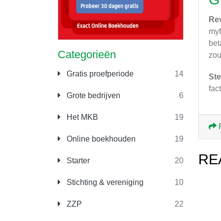
Re
myf
bet
Categorieën
zou
Gratis proefperiode
14
Ste
fac
Grote bedrijven
6
Het MKB
19
Online boekhouden
19
RE
Starter
20
Stichting & vereniging
10
ZZP
22