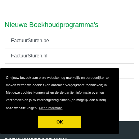
Nieuwe Boekhoudprogramma's
FactuurSturen.be
FactuurSturen.nl
WeFact (Belgie)
Om jouw bezoek aan onze website nog makkelijk en persoonlijker te
maken zetten we cookies (en daarmee vergelijkbare technieken) in.
WeFact (Nederland)
Met deze cookies kunnen wij en derde partijen informatie over jou
verzamelen en jouw internetgedrag binnen (en mogelijk ook buiten)
fENNA
onze website volgen.
Meer informatie
OK