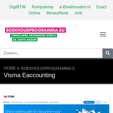
DigiBTW
Rompslomp
e-Boekhouden.nl
Exact
Online
MoneyMonk
Jortt
Tog
HOME
BOEKHOUDPROGRAMMA'S
Visma Eaccounting