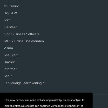
Yoursminc
DigiBTW
Jortt
Kleisteen
King Business Software
iMUIS Online Boekhouden
Visma
SnelStart
Davilex
Informer
Stip•t
EenvoudigeJaarrekening.nl
Om jouw bezoek aan onze website nog makkelijk en persoonlijker te
Contact
Over ons
maken zetten we cookies (en daarmee vergelijkbare technieken) in.