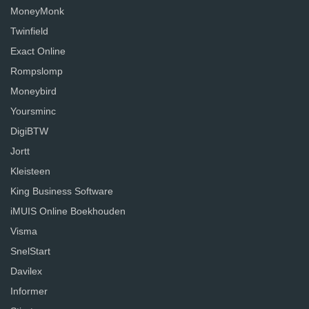
MoneyMonk
Twinfield
Exact Online
Rompslomp
Moneybird
Yoursminc
DigiBTW
Jortt
Kleisteen
King Business Software
iMUIS Online Boekhouden
Visma
SnelStart
Davilex
Informer