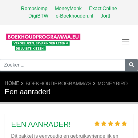
Rompslomp
MoneyMonk
Exact Online
DigiBTW
e-Boekhouden.nl
Jortt
Tog
HOME
BOEKHOUDPROGRAMMA'S
MONEYBIRD
Een aanrader!
EEN AANRADER!
Dit pakket is eenvoudig en gebruiksvriendelijk en