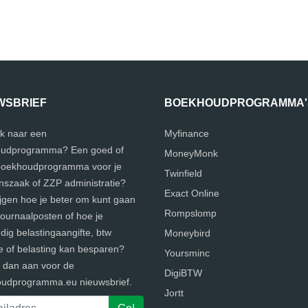
WSBRIEF
BOEKHOUDPROGRAMMA'
k naar een
Myfinance
udprogramma? Een goed of
MoneyMonk
 boekhoudprogramma voor je
Twinfield
szaak of ZZP administratie?
Exact Online
ijgen hoe je beter om kunt gaan
Rompslomp
journaalposten of hoe je
ig belastingaangifte, btw
Moneybird
e of belasting kan besparen?
Yoursminc
e dan aan voor de
DigiBTW
udprogramma.eu nieuwsbrief.
Jortt