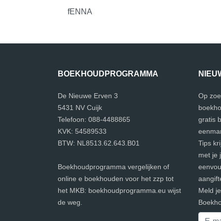
fENNA
BOEKHOUDPROGRAMMA
NIEU
De Nieuwe Erven 3
Op zoe
5431 NV Cuijk
boekho
Telefoon: 088-4488865
gratis
KVK: 54589533
eenman
BTW: NL8513.62.643.B01
Tips kr
met je 
Boekhoudprogramma vergelijken of
eenvoud
online e boekhouden voor het zzp tot
aangift
het MKB: boekhoudprogramma.eu wijst
Meld j
de weg.
Boekho