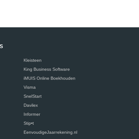
S
Kleisteen
King Business Software
iMUIS Online Boekhouden
Visma
SnelStart
Davilex
Informer
Stip•t
EenvoudigeJaarrekening.nl