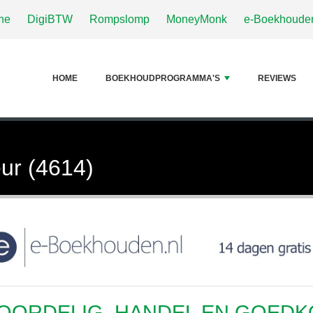
ne
DigiBTW
Rompslomp
MoneyMonk
e-Boekhouden
HOME
BOEKHOUDPROGRAMMA'S
REVIEWS
ur (4614)
OORDELIG, HANDEL EN GOED