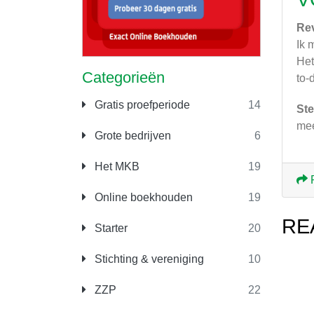
Re
Ik 
Het
Categorieën
to-
Gratis proefperiode
14
Ste
mee
Grote bedrijven
6
Het MKB
19
Online boekhouden
19
RE
Starter
20
Stichting & vereniging
10
ZZP
22