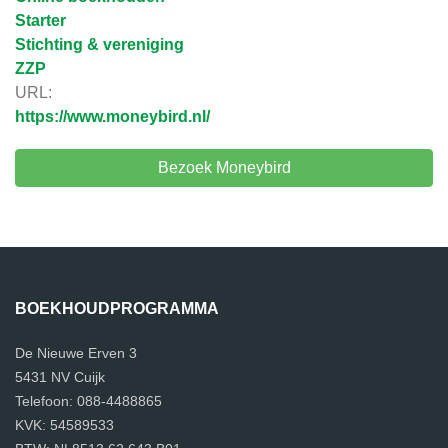
Starter
Stichting & vereniging
ZZP
URL:
https://www.moneybird.nl/
Bezoek Moneybird
BOEKHOUDPROGRAMMA
De Nieuwe Erven 3
5431 NV Cuijk
Telefoon: 088-4488865
KVK: 54589533