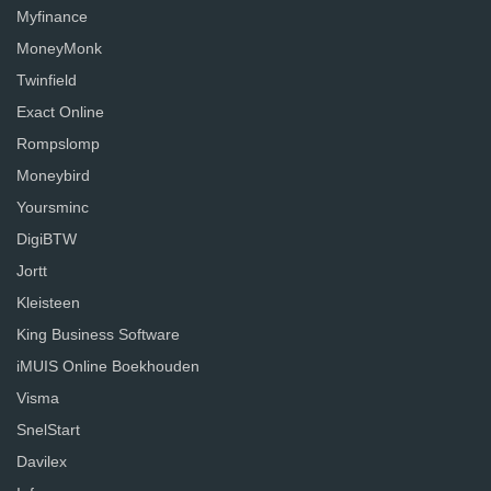
Myfinance
MoneyMonk
Twinfield
Exact Online
Rompslomp
Moneybird
Yoursminc
DigiBTW
Jortt
Kleisteen
King Business Software
iMUIS Online Boekhouden
Visma
SnelStart
Davilex