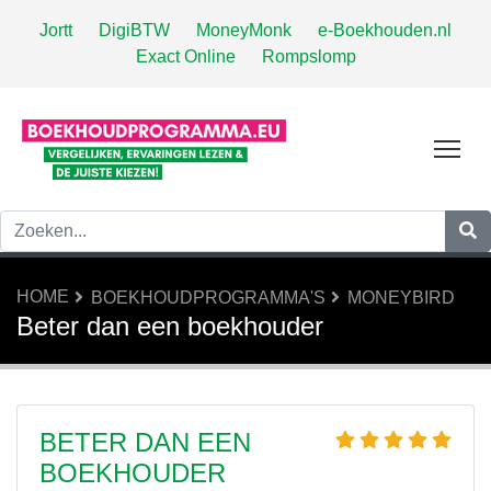
Jortt
DigiBTW
MoneyMonk
e-Boekhouden.nl
Exact Online
Rompslomp
Tog
HOME
BOEKHOUDPROGRAMMA'S
MONEYBIRD
Beter dan een boekhouder
BETER DAN EEN
BOEKHOUDER