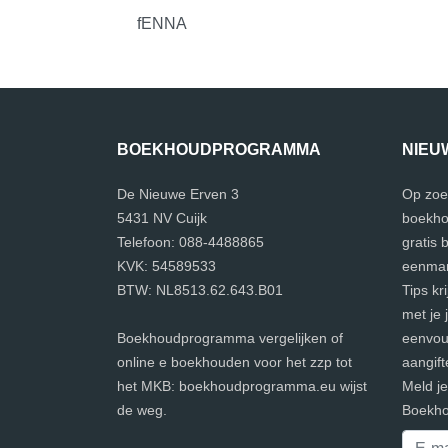
fENNA
BOEKHOUDPROGRAMMA
NIEU
De Nieuwe Erven 3
Op zoe
5431 NV Cuijk
boekho
Telefoon: 088-4488865
gratis
KVK: 54589533
eenman
BTW: NL8513.62.643.B01
Tips kr
met je 
Boekhoudprogramma vergelijken of
eenvoud
online e boekhouden voor het zzp tot
aangift
het MKB: boekhoudprogramma.eu wijst
Meld j
de weg.
Boekho