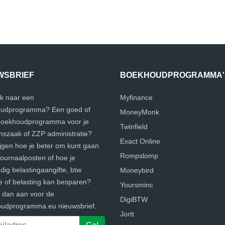
WSBRIEF
BOEKHOUDPROGRAMMA'
k naar een
Myfinance
udprogramma? Een goed of
MoneyMonk
 boekhoudprogramma voor je
Twinfield
szaak of ZZP administratie?
Exact Online
ijgen hoe je beter om kunt gaan
Rompslomp
journaalposten of hoe je
ig belastingaangifte, btw
Moneybird
e of belasting kan besparen?
Yoursminc
e dan aan voor de
DigiBTW
udprogramma.eu nieuwsbrief.
Jortt