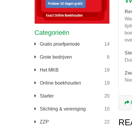
Re
Wan
tij
Categorieën
boe
ove
Gratis proefperiode
14
Ste
Grote bedrijven
6
Dui
Het MKB
19
Zw
Nie
Online boekhouden
19
Starter
20
Stichting & vereniging
10
RE
ZZP
22