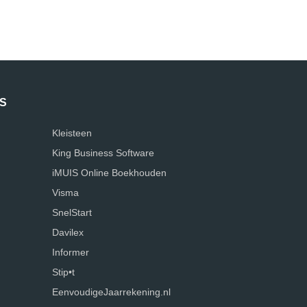
S
Kleisteen
King Business Software
iMUIS Online Boekhouden
Visma
SnelStart
Davilex
Informer
Stip•t
EenvoudigeJaarrekening.nl