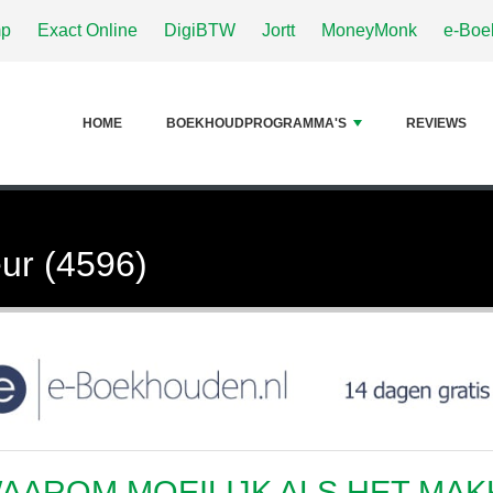
p
Exact Online
DigiBTW
Jortt
MoneyMonk
e-Boe
HOME
BOEKHOUDPROGRAMMA'S
REVIEWS
ur (4596)
AAROM MOEILIJK ALS HET MAK