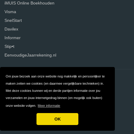
iMUIS Online Boekhouden
Visma
SnelStart
Davilex
Informer
Stip•t
EenvoudigeJaarrekening.nl
Om jouw bezoek aan onze website nog makkelijk en persoonlijker te
Contact
Over ons
maken zetten we cookies (en daarmee vergelijkbare technieken) in.
Privacy
Algemene
Met deze cookies kunnen wij en derde partijen informatie over jou
verzamelen en jouw internetgedrag binnen (en mogelijk ook buiten)
Voorwaarden
onze website volgen.
Meer informatie
FAQ
OK
Copyright © 2026 Boekhoudprogramma