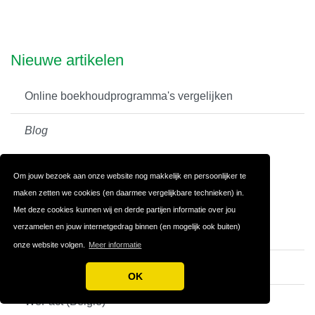
Nieuwe artikelen
Online boekhoudprogramma's vergelijken
Blog
Om jouw bezoek aan onze website nog makkelijk en persoonlijker te
Nieuwe Boekhoudprogramma's
maken zetten we cookies (en daarmee vergelijkbare technieken) in.
Met deze cookies kunnen wij en derde partijen informatie over jou
verzamelen en jouw internetgedrag binnen (en mogelijk ook buiten)
FactuurSturen.be
onze website volgen.
Meer informatie
FactuurSturen.nl
OK
WeFact (Belgie)