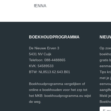
fENNA
BOEKHOUDPROGRAMMA
NIEU
De Nieuwe Erven 3
Op zoe
5431 NV Cuijk
boekho
Telefoon: 088-4488865
gratis
KVK: 54589533
eenman
BTW: NL8513.62.643.B01
Tips kr
met je 
Boekhoudprogramma vergelijken of
eenvoud
online e boekhouden voor het zzp tot
aangift
het MKB: boekhoudprogramma.eu wijst
Meld j
de weg.
Boekho