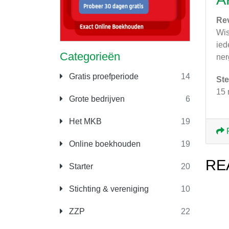
Re
Wis
ied
Categorieën
ner
Gratis proefperiode
14
Ste
15 
Grote bedrijven
6
Het MKB
19
Online boekhouden
19
RE
Starter
20
Stichting & vereniging
10
ZZP
22