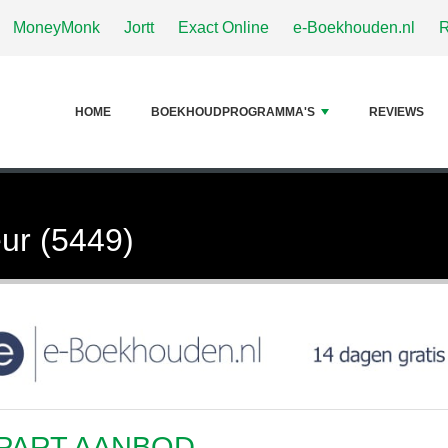
MoneyMonk
Jortt
Exact Online
e-Boekhouden.nl
HOME
BOEKHOUDPROGRAMMA'S
REVIEWS
ur (5449)
PART AANBOD