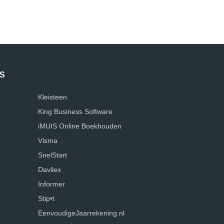
S
Kleisteen
King Business Software
iMUIS Online Boekhouden
Visma
SnelStart
Davilex
Informer
Stip•t
EenvoudigeJaarrekening.nl