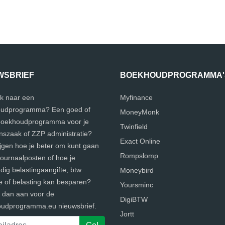
WSBRIEF
BOEKHOUDPROGRAMMA'
k naar een
Myfinance
udprogramma? Een goed of
MoneyMonk
 boekhoudprogramma voor je
Twinfield
szaak of ZZP administratie?
Exact Online
ijgen hoe je beter om kunt gaan
Rompslomp
journaalposten of hoe je
ig belastingaangifte, btw
Moneybird
e of belasting kan besparen?
Yoursminc
e dan aan voor de
DigiBTW
udprogramma.eu nieuwsbrief.
Jortt