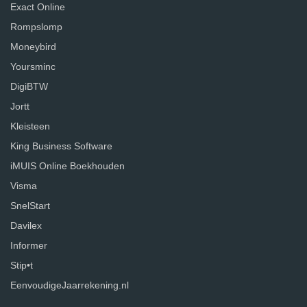
Exact Online
Rompslomp
Moneybird
Yoursminc
DigiBTW
Jortt
Kleisteen
King Business Software
iMUIS Online Boekhouden
Visma
SnelStart
Davilex
Informer
Stip•t
EenvoudigeJaarrekening.nl