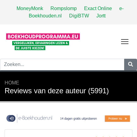
MoneyMonk
Rompslomp
Exact Online
e-
Boekhouden.nl
DigiBTW
Jortt
Tog
HOME
Reviews van deze auteur (5991)