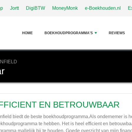
p
Jortt
DigiBTW
MoneyMonk
e-Boekhouden.nl
E
HOME
BOEKHOUDPROGRAMMA'S
REVIEWS
NFIELD
ar
FFICIENT EN BETROUWBAAR
nfield biedt de beste boekhoudprogramma.Als ondernemer is h
khoudprogramma te hebben. Het is heel efficient en betrouwbaar
gramma mallelijk bij te houden. Goede overzicht van mijn finan