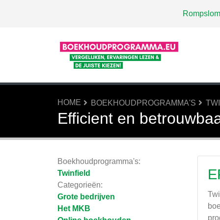
Rompslom
HOME
BOEKHOUDPROGRAMMA'S
TWI
Efficient en betrouwba
Boekhoudprogramma's:
E
Twinfield
Categorieën:
Twi
Grote bedrijven
boe
Het MKB
pro