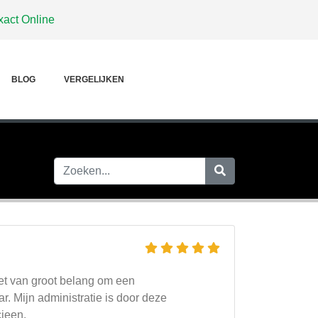
xact Online
BLOG
VERGELIJKEN
et van groot belang om een
. Mijn administratie is door deze
cieen.