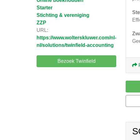
Online boekhouden
Starter
Ste
Stichting & vereniging
Eff
ZZP
URL:
Zw
https://www.wolterskluwer.com/nl-
Ge
nl/solutions/twinfield-accounting
Bezoek Twinfield
S