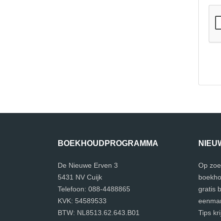
BOEKHOUDPROGRAMMA
NIEU
De Nieuwe Erven 3
Op zoe
5431 NV Cuijk
boekho
Telefoon: 088-4488865
gratis
KVK: 54589533
eenman
BTW: NL8513.62.643.B01
Tips kr