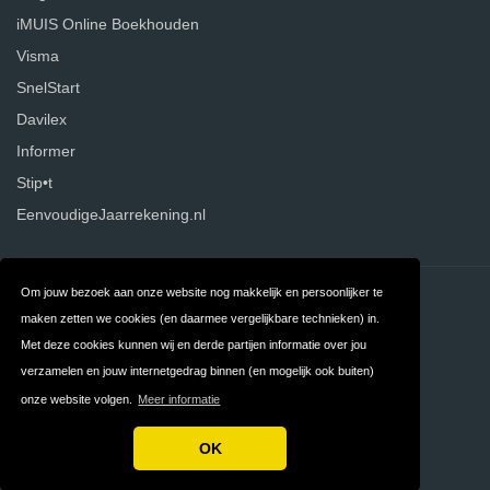
iMUIS Online Boekhouden
Visma
SnelStart
Davilex
Informer
Stip•t
EenvoudigeJaarrekening.nl
Om jouw bezoek aan onze website nog makkelijk en persoonlijker te
Contact
Over ons
maken zetten we cookies (en daarmee vergelijkbare technieken) in.
Privacy
Algemene
Met deze cookies kunnen wij en derde partijen informatie over jou
verzamelen en jouw internetgedrag binnen (en mogelijk ook buiten)
Voorwaarden
onze website volgen.
Meer informatie
FAQ
OK
Copyright © 2026 Boekhoudprogramma