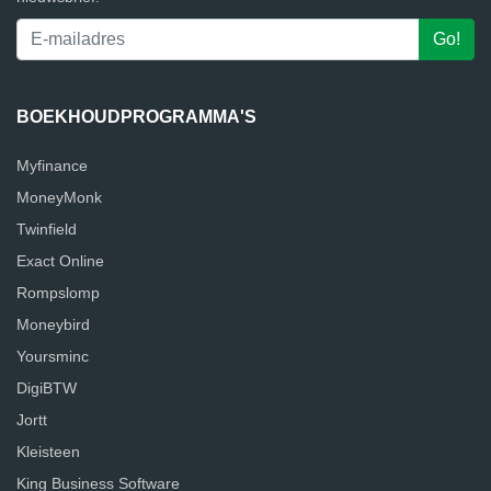
BOEKHOUDPROGRAMMA'S
Myfinance
MoneyMonk
Twinfield
Exact Online
Rompslomp
Moneybird
Yoursminc
DigiBTW
Jortt
Kleisteen
King Business Software