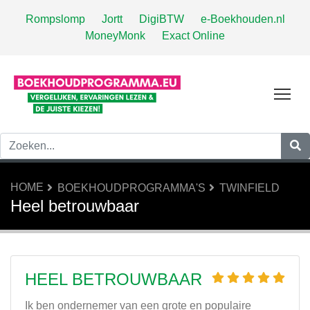
Rompslomp
Jortt
DigiBTW
e-Boekhouden.nl
MoneyMonk
Exact Online
Tog
HOME
BOEKHOUDPROGRAMMA'S
TWINFIELD
Heel betrouwbaar
HEEL BETROUWBAAR
Ik ben ondernemer van een grote en populaire