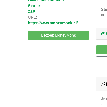
Online boekhouden
Starter
Ste
ZZP
hul
URL:
https://www.moneymonk.nl/
Bezoek MoneyMonk
S
Je