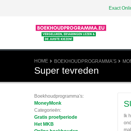
Exact Onli
HOME
BOEKHOUDPROGRAMMA'S
MO
Super tevreden
Boekhoudprogramma's:
S
MoneyMonk
Categorieën:
Ik 
Gratis proefperiode
ond
Het MKB
mak