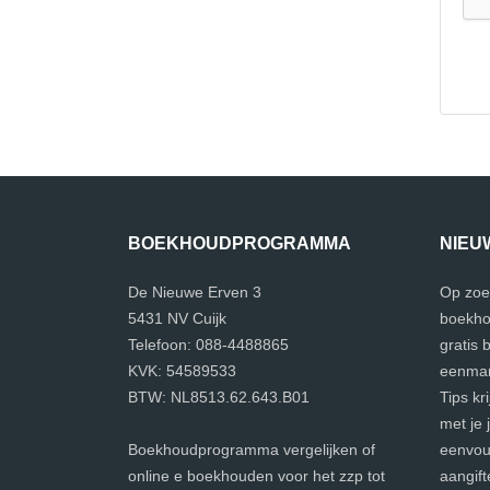
BOEKHOUDPROGRAMMA
NIEU
De Nieuwe Erven 3
Op zoe
5431 NV Cuijk
boekho
Telefoon: 088-4488865
gratis
KVK: 54589533
eenman
BTW: NL8513.62.643.B01
Tips kr
met je 
Boekhoudprogramma vergelijken of
eenvoud
online e boekhouden voor het zzp tot
aangift