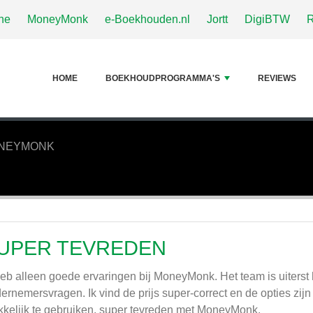
ne
MoneyMonk
e-Boekhouden.nl
Jortt
DigiBTW
HOME
BOEKHOUDPROGRAMMA'S
REVIEWS
NEYMONK
UPER TEVREDEN
heb alleen goede ervaringen bij MoneyMonk. Het team is uiterst
ernemersvragen. Ik vind de prijs super-correct en de opties zij
kelijk te gebruiken. super tevreden met MoneyMonk.