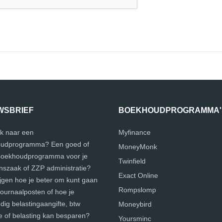
WSBRIEF
BOEKHOUDPROGRAMMA'
k naar een
Myfinance
udprogramma? Een goed of
MoneyMonk
 boekhoudprogramma voor je
Twinfield
szaak of ZZP administratie?
Exact Online
ijgen hoe je beter om kunt gaan
Rompslomp
journaalposten of hoe je
ig belastingaangifte, btw
Moneybird
e of belasting kan besparen?
Yoursminc