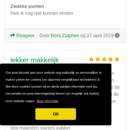
Zwakke punten
Heb ik nog niet kunnen vinden
Reageer
Door
Nora Zutphen
op 27 april 2019
lekker makkelijk
Om jouw bezoek aan onze website nog makkelijk en persoonlijker te
Ik heb gebruik gemaakt van het starters pakket van
maken zetten we cookies (en daarmee vergelijkbare technieken) in.
drie maanden en ik ben gebruik blijven maken van
Met deze cookies kunnen wij en derde partijen informatie over jou
de software van yoursminc.nl. Het is echt een hulp bij
verzamelen en jouw internetgedrag binnen (en mogelijk ook buiten)
het up to date houden van je administratie. Je kan de
hele dag door inloggen om je gegevens te bekijken
onze website volgen.
Meer informatie
en bij te werken
OK
Sterke punten
drie maanden starters pakket