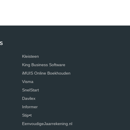
S
Kleisteen
King Business Software
iMUIS Online Boekhouden
Visma
SnelStart
Davilex
Informer
Stip•t
EenvoudigeJaarrekening.nl