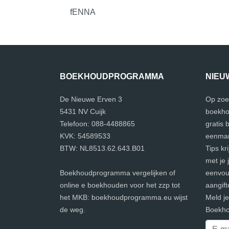
fENNA
BOEKHOUDPROGRAMMA
NIEU
De Nieuwe Erven 3
Op zoe
5431 NV Cuijk
boekho
Telefoon: 088-4488865
gratis
KVK: 54589533
eenman
BTW: NL8513.62.643.B01
Tips kr
met je 
Boekhoudprogramma vergelijken of
eenvoud
online e boekhouden voor het zzp tot
aangift
het MKB: boekhoudprogramma.eu wijst
Meld j
de weg.
Boekho