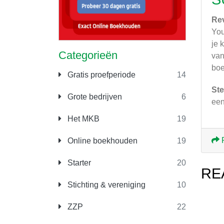
Re
You
je 
Categorieën
van
boe
Gratis proefperiode
14
Ste
Grote bedrijven
6
een
Het MKB
19
Online boekhouden
19
Starter
20
RE
Stichting & vereniging
10
ZZP
22