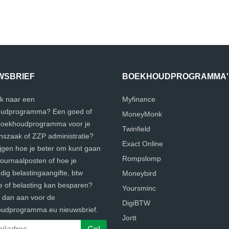
WSBRIEF
BOEKHOUDPROGRAMMA'
k naar een
Myfinance
udprogramma? Een goed of
MoneyMonk
 boekhoudprogramma voor je
Twinfield
szaak of ZZP administratie?
Exact Online
ijgen hoe je beter om kunt gaan
Rompslomp
journaalposten of hoe je
ig belastingaangifte, btw
Moneybird
e of belasting kan besparen?
Yoursminc
e dan aan voor de
DigiBTW
udprogramma.eu nieuwsbrief.
Jortt