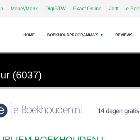
p
MoneyMonk
DigiBTW
Exact Online
Jortt
e-Boe
HOME
BOEKHOUDPROGRAMMA'S
REVIEWS
ur (6037)
UBLIEM BOEKHOUDEN !