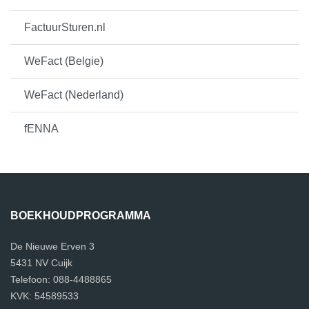
FactuurSturen.nl
WeFact (Belgie)
WeFact (Nederland)
fENNA
BOEKHOUDPROGRAMMA
De Nieuwe Erven 3
5431 NV Cuijk
Telefoon: 088-4488865
KVK: 54589533