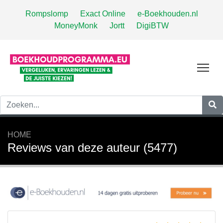
Rompslomp
Exact Online
e-Boekhouden.nl
MoneyMonk
Jortt
DigiBTW
Tog
HOME
Reviews van deze auteur (5477)