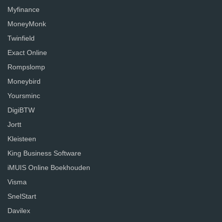
Myfinance
MoneyMonk
Twinfield
Exact Online
Rompslomp
Moneybird
Yoursminc
DigiBTW
Jortt
Kleisteen
King Business Software
iMUIS Online Boekhouden
Visma
SnelStart
Davilex