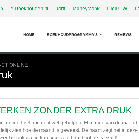
p
e-Boekhouden.nl
Jortt
MoneyMonk
DigiBTW
E
HOME
BOEKHOUDPROGRAMMA'S
REVIEWS
ACT ONLINE
ruk
ERKEN ZONDER EXTRA DRUK
ct online heeft me echt wel geholpen. Elke eind van de maand 
delijk zien hoe de maand is geweest. De naam zegt het al deze si
weet je ook wat je kan uitgeven. Exact online is exact!