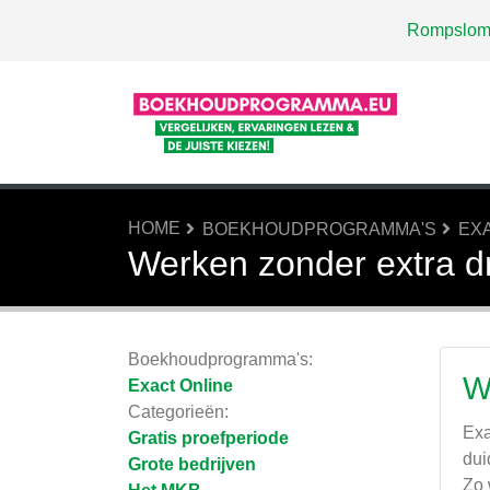
Rompslom
HOME
BOEKHOUDPROGRAMMA'S
EX
Werken zonder extra d
Boekhoudprogramma's:
W
Exact Online
Categorieën:
Exa
Gratis proefperiode
dui
Grote bedrijven
Zo 