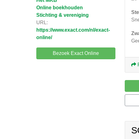
Het MKB
Online boekhouden
Ste
Stichting & vereniging
Sne
URL:
https://www.exact.com/nl/exact-
Zw
online/
Ge
Bezoek Exact Online
S