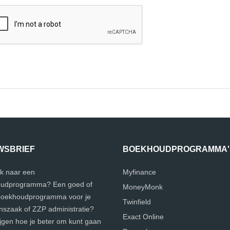
WSBRIEF
BOEKHOUDPROGRAMMA'
k naar een
Myfinance
udprogramma? Een goed of
MoneyMonk
 boekhoudprogramma voor je
Twinfield
szaak of ZZP administratie?
Exact Online
ijgen hoe je beter om kunt gaan