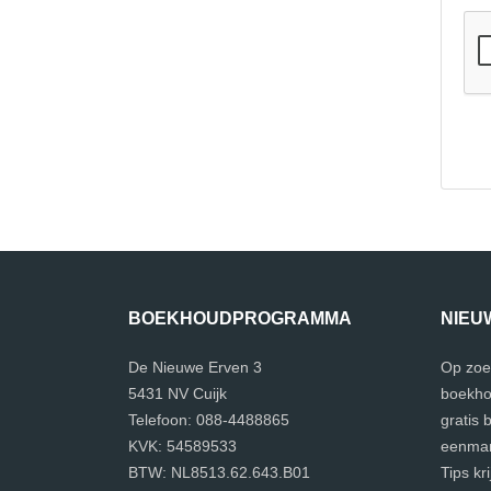
BOEKHOUDPROGRAMMA
NIEU
De Nieuwe Erven 3
Op zoe
5431 NV Cuijk
boekho
Telefoon: 088-4488865
gratis
KVK: 54589533
eenman
BTW: NL8513.62.643.B01
Tips kr