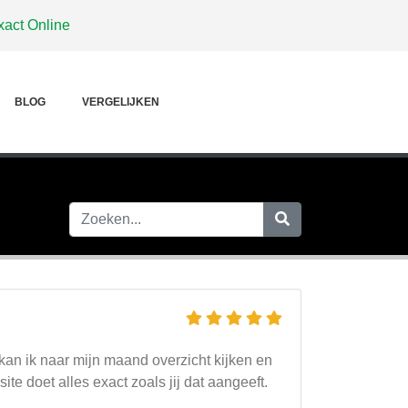
xact Online
BLOG
VERGELIJKEN
kan ik naar mijn maand overzicht kijken en
te doet alles exact zoals jij dat aangeeft.