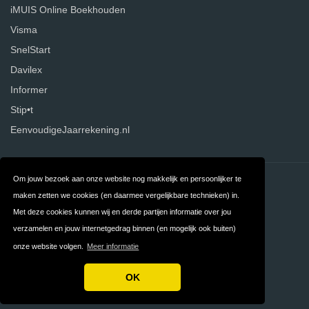
iMUIS Online Boekhouden
Visma
SnelStart
Davilex
Informer
Stip•t
EenvoudigeJaarrekening.nl
Om jouw bezoek aan onze website nog makkelijk en persoonlijker te
Contact
Over ons
maken zetten we cookies (en daarmee vergelijkbare technieken) in.
Privacy
Algemene
Met deze cookies kunnen wij en derde partijen informatie over jou
verzamelen en jouw internetgedrag binnen (en mogelijk ook buiten)
Voorwaarden
onze website volgen.
Meer informatie
FAQ
OK
Copyright © 2026 Boekhoudprogramma