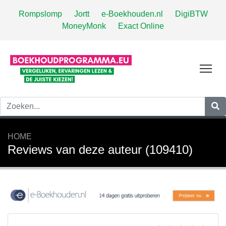
Rompslomp
Jortt
e-Boekhouden.nl
DigiBTW
MoneyMonk
Exact Online
Tog
HOME
Reviews van deze auteur (109410)