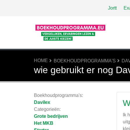
Jortt
Ex
HOME
BOEKHOUDPROGRAMMA'S
DA
wie gebruikt er nog Da
Boekhoudprogramma's:
W
Davilex
Categorieën:
Ik 
Grote bedrijven
uit
Het MKB
kle