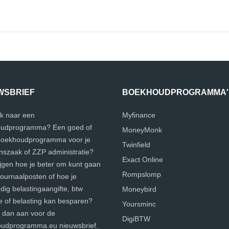
WSBRIEF
BOEKHOUDPROGRAMMA'
k naar een
Myfinance
udprogramma? Een goed of
MoneyMonk
 boekhoudprogramma voor je
Twinfield
szaak of ZZP administratie?
Exact Online
ijgen hoe je beter om kunt gaan
Rompslomp
journaalposten of hoe je
ig belastingaangifte, btw
Moneybird
e of belasting kan besparen?
Yoursminc
e dan aan voor de
DigiBTW
udprogramma.eu nieuwsbrief.