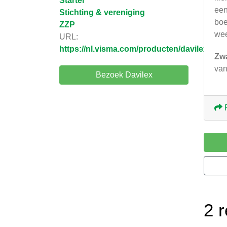
Starter
een
Stichting & vereniging
boe
ZZP
wee
URL:
https://nl.visma.com/producten/davilex/
Zw
van
Bezoek Davilex
2 r