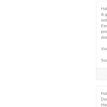
Hal
ik 
ooi
Een
pro
doe
Vis
Suc
Hal
Dav
Hie