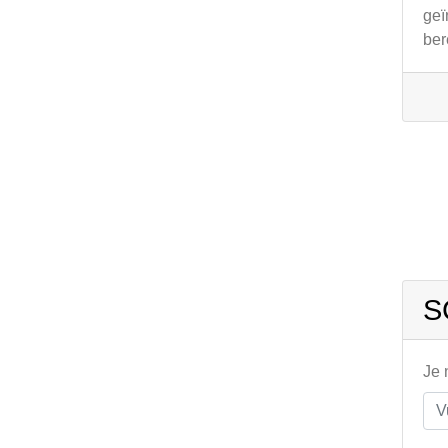
geï
ber
S
Je