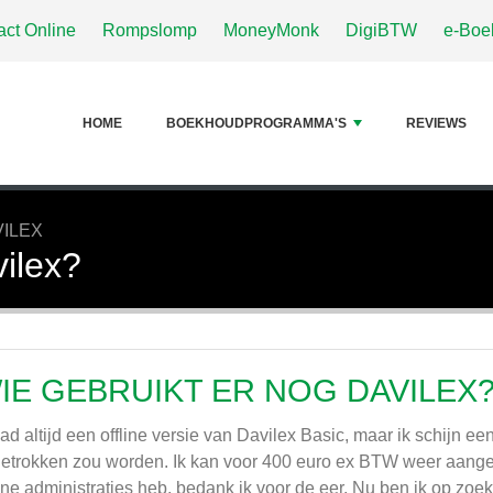
act Online
Rompslomp
MoneyMonk
DigiBTW
e-Boe
HOME
BOEKHOUDPROGRAMMA'S
REVIEWS
VILEX
vilex?
IE GEBRUIKT ER NOG DAVILEX
had altijd een offline versie van Davilex Basic, maar ik schijn e
getrokken zou worden. Ik kan voor 400 euro ex BTW weer aanges
ine administraties heb, bedank ik voor de eer. Nu ben ik op zoe