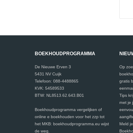
BOEKHOUDPROGRAMMA
NIEU
De Nieuwe Erven 3
Op zoe
5431 NV Cuijk
boekho
Telefoon: 088-4488865
gratis
KVK: 54589533
eenman
BTW: NL8513.62.643.B01
Tips kr
met je 
Boekhoudprogramma vergelijken of
eenvoud
online e boekhouden voor het zzp tot
aangift
het MKB: boekhoudprogramma.eu wijst
Meld j
de weg.
Boekho