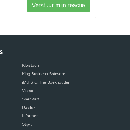
Verstuur mijn reactie
S
Kleisteen
King Business Software
iMUIS Online Boekhouden
Visma
SnelStart
Davilex
Informer
Stip•t