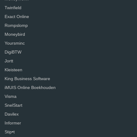
Twinfield
Exact Online
Rompslomp
Moneybird
Yoursminc
DigiBTW
Jortt
Kleisteen
King Business Software
iMUIS Online Boekhouden
Visma
SnelStart
Davilex
Informer
Stip•t