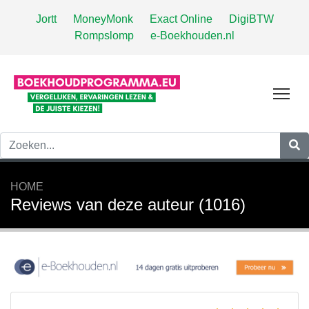
Jortt
MoneyMonk
Exact Online
DigiBTW
Rompslomp
e-Boekhouden.nl
Tog
HOME
Reviews van deze auteur (1016)