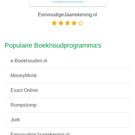
EenvoudigeJaarrekening.nl
Populaire Boekhoudprogramma's
e-Boekhouden.nl
MoneyMonk
Exact Online
Rompslomp
Jortt
EenvoudigeJaarrekening.nl