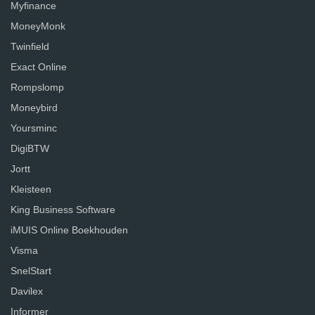
Myfinance
MoneyMonk
Twinfield
Exact Online
Rompslomp
Moneybird
Yoursminc
DigiBTW
Jortt
Kleisteen
King Business Software
iMUIS Online Boekhouden
Visma
SnelStart
Davilex
Informer