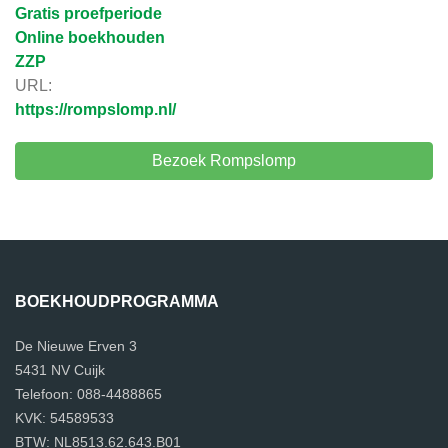
Gratis proefperiode
Online boekhouden
ZZP
URL:
https://rompslomp.nl/
Bezoek Rompslomp
BOEKHOUDPROGRAMMA
De Nieuwe Erven 3
5431 NV Cuijk
Telefoon: 088-4488865
KVK: 54589533
BTW: NL8513.62.643.B01