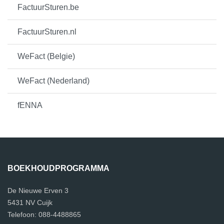
FactuurSturen.be
FactuurSturen.nl
WeFact (Belgie)
WeFact (Nederland)
fENNA
BOEKHOUDPROGRAMMA
De Nieuwe Erven 3
5431 NV Cuijk
Telefoon: 088-4488865