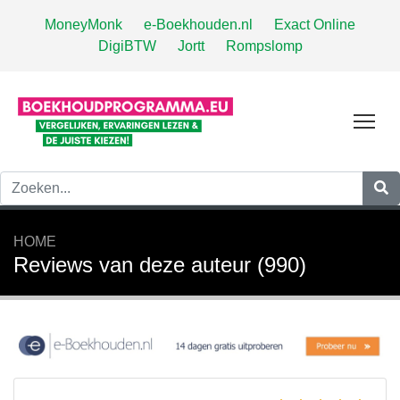
MoneyMonk
e-Boekhouden.nl
Exact Online
DigiBTW
Jortt
Rompslomp
Tog
HOME
Reviews van deze auteur (990)