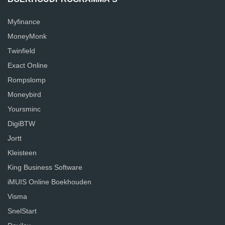
Myfinance
MoneyMonk
Twinfield
Exact Online
Rompslomp
Moneybird
Yoursminc
DigiBTW
Jortt
Kleisteen
King Business Software
iMUIS Online Boekhouden
Visma
SnelStart