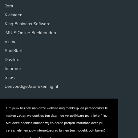
Jortt
Kleisteen
King Business Software
iMUIS Online Boekhouden
Visma
SnelStart
Davilex
Informer
Stip•t
EenvoudigeJaarrekening.nl
Om jouw bezoek aan onze website nog makkelijk en persoonlijker te
Contact
Over ons
maken zetten we cookies (en daarmee vergelijkbare technieken) in.
Privacy
Algemene
Met deze cookies kunnen wij en derde partijen informatie over jou
verzamelen en jouw internetgedrag binnen (en mogelijk ook buiten)
Voorwaarden