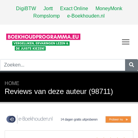
DigiBTW
Jortt
Exact Online
MoneyMonk
Rompslomp
e-Boekhouden.nl
Tog
HOME
Reviews van deze auteur (98711)