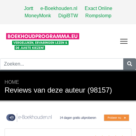
Jortt
e-Boekhouden.nl
Exact Online
MoneyMonk
DigiBTW
Rompslomp
Tog
HOME
Reviews van deze auteur (98157)