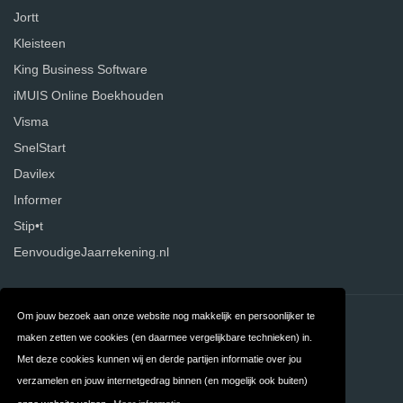
Jortt
Kleisteen
King Business Software
iMUIS Online Boekhouden
Visma
SnelStart
Davilex
Informer
Stip•t
EenvoudigeJaarrekening.nl
Om jouw bezoek aan onze website nog makkelijk en persoonlijker te
Contact
Over ons
maken zetten we cookies (en daarmee vergelijkbare technieken) in.
Privacy
Algemene
Met deze cookies kunnen wij en derde partijen informatie over jou
verzamelen en jouw internetgedrag binnen (en mogelijk ook buiten)
Voorwaarden