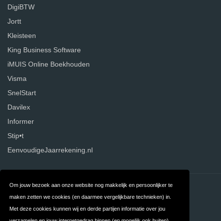
DigiBTW
Jortt
Kleisteen
King Business Software
iMUIS Online Boekhouden
Visma
SnelStart
Davilex
Informer
Stip•t
EenvoudigeJaarrekening.nl
Om jouw bezoek aan onze website nog makkelijk en persoonlijker te
Contact
Over ons
maken zetten we cookies (en daarmee vergelijkbare technieken) in.
Privacy
Algemene
Met deze cookies kunnen wij en derde partijen informatie over jou
verzamelen en jouw internetgedrag binnen (en mogelijk ook buiten)