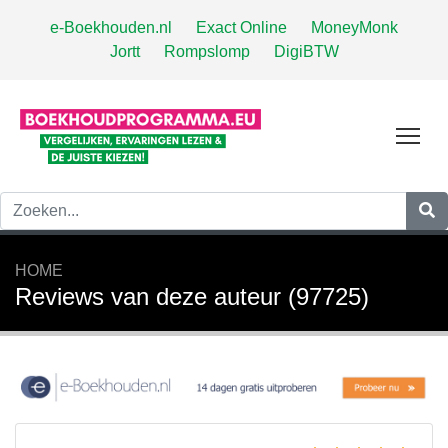
e-Boekhouden.nl
Exact Online
MoneyMonk
Jortt
Rompslomp
DigiBTW
Tog
HOME
Reviews van deze auteur (97725)