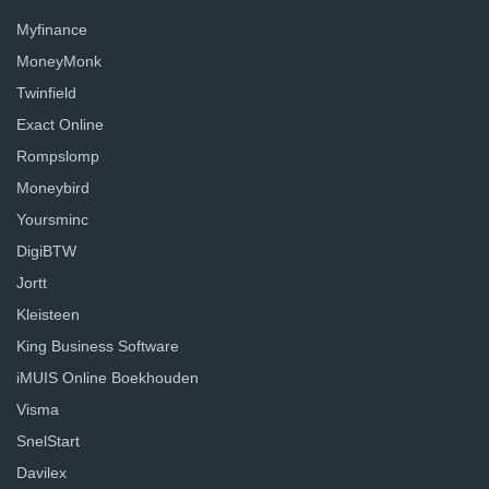
Myfinance
MoneyMonk
Twinfield
Exact Online
Rompslomp
Moneybird
Yoursminc
DigiBTW
Jortt
Kleisteen
King Business Software
iMUIS Online Boekhouden
Visma
SnelStart
Davilex