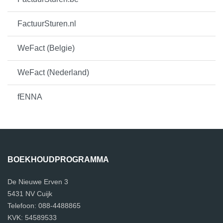
FactuurSturen.nl
WeFact (Belgie)
WeFact (Nederland)
fENNA
BOEKHOUDPROGRAMMA
De Nieuwe Erven 3
5431 NV Cuijk
Telefoon: 088-4488865
KVK: 54589533