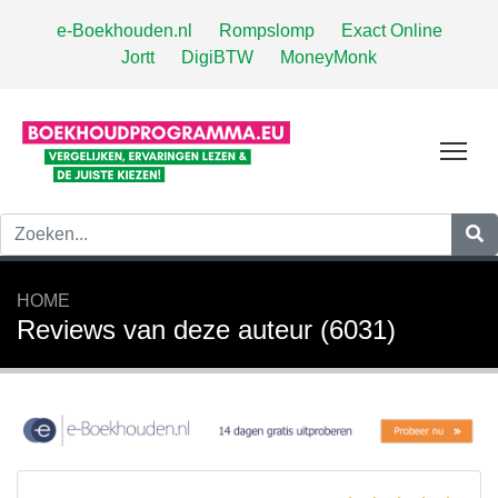
e-Boekhouden.nl
Rompslomp
Exact Online
Jortt
DigiBTW
MoneyMonk
Tog
HOME
Reviews van deze auteur (6031)