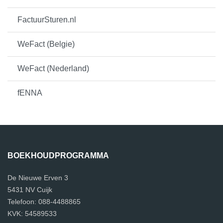
FactuurSturen.nl
WeFact (Belgie)
WeFact (Nederland)
fENNA
BOEKHOUDPROGRAMMA
De Nieuwe Erven 3
5431 NV Cuijk
Telefoon: 088-4488865
KVK: 54589533