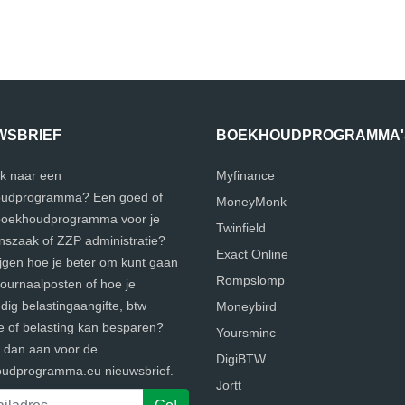
WSBRIEF
BOEKHOUDPROGRAMMA'
k naar een
Myfinance
udprogramma? Een goed of
MoneyMonk
 boekhoudprogramma voor je
Twinfield
szaak of ZZP administratie?
Exact Online
ijgen hoe je beter om kunt gaan
Rompslomp
journaalposten of hoe je
ig belastingaangifte, btw
Moneybird
e of belasting kan besparen?
Yoursminc
e dan aan voor de
DigiBTW
udprogramma.eu nieuwsbrief.
Jortt