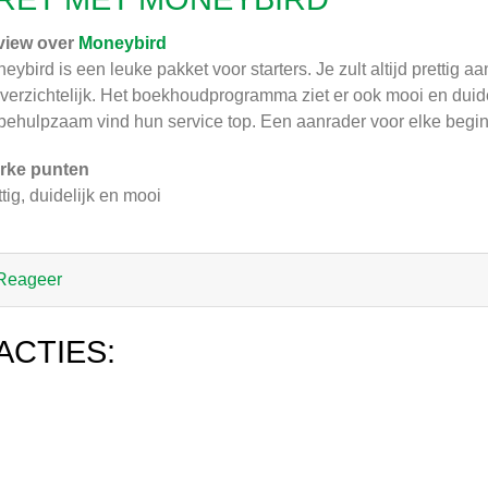
view over
Moneybird
eybird is een leuke pakket voor starters. Je zult altijd pretti
overzichtelijk. Het boekhoudprogramma ziet er ook mooi en duidel
behulpzaam vind hun service top. Een aanrader voor elke begin
rke punten
ttig, duidelijk en mooi
Reageer
ACTIES: