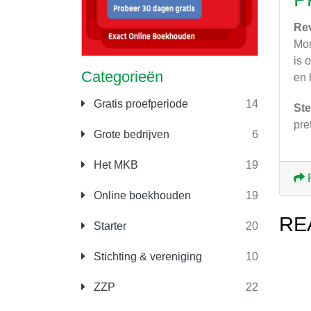
Re
Mon
is 
Categorieën
en 
Gratis proefperiode
14
Ste
pre
Grote bedrijven
6
Het MKB
19
Online boekhouden
19
RE
Starter
20
Stichting & vereniging
10
ZZP
22