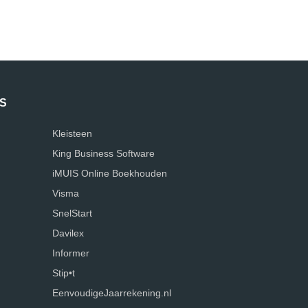
S
Kleisteen
King Business Software
iMUIS Online Boekhouden
Visma
SnelStart
Davilex
Informer
Stip•t
EenvoudigeJaarrekening.nl