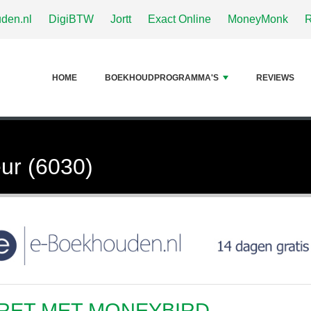
den.nl
DigiBTW
Jortt
Exact Online
MoneyMonk
HOME
BOEKHOUDPROGRAMMA'S
REVIEWS
ur (6030)
RET MET MONEYBIRD