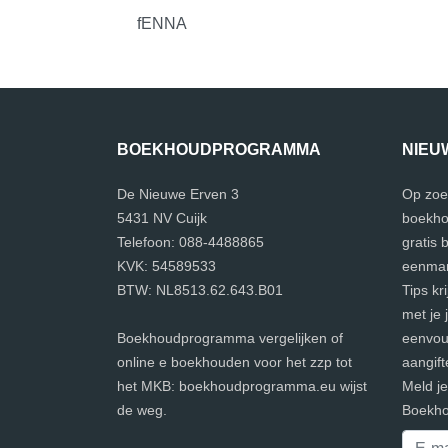
fENNA
BOEKHOUDPROGRAMMA
NIEU
De Nieuwe Erven 3
Op zoe
5431 NV Cuijk
boekho
Telefoon: 088-4488865
gratis
KVK: 54589533
eenman
BTW: NL8513.62.643.B01
Tips kr
met je 
Boekhoudprogramma vergelijken of
eenvoud
online e boekhouden voor het zzp tot
aangift
het MKB: boekhoudprogramma.eu wijst
Meld j
de weg.
Boekho