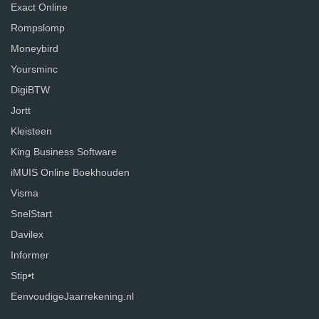
Exact Online
Rompslomp
Moneybird
Yoursminc
DigiBTW
Jortt
Kleisteen
King Business Software
iMUIS Online Boekhouden
Visma
SnelStart
Davilex
Informer
Stip•t
EenvoudigeJaarrekening.nl