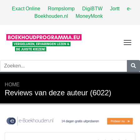
Exact Online
Rompslomp
DigiBTW
Jortt
e-
Boekhouden.nl
MoneyMonk
Tog
HOME
Reviews van deze auteur (6022)