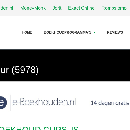
den.nl
MoneyMonk
Jortt
Exact Online
Rompslomp
HOME
BOEKHOUDPROGRAMMA'S
REVIEWS
ur (5978)
OEKHOUD CURSUS