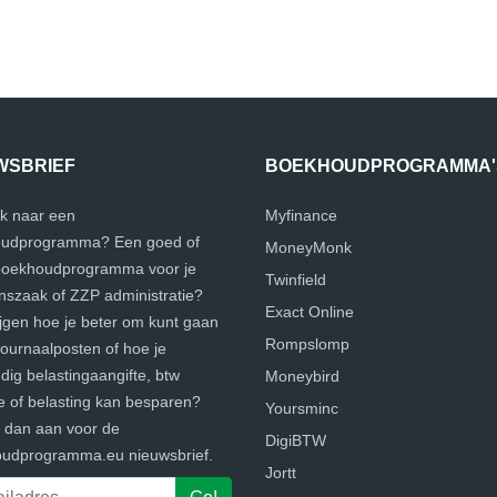
WSBRIEF
BOEKHOUDPROGRAMMA'
k naar een
Myfinance
udprogramma? Een goed of
MoneyMonk
 boekhoudprogramma voor je
Twinfield
szaak of ZZP administratie?
Exact Online
ijgen hoe je beter om kunt gaan
Rompslomp
journaalposten of hoe je
ig belastingaangifte, btw
Moneybird
e of belasting kan besparen?
Yoursminc
e dan aan voor de
DigiBTW
udprogramma.eu nieuwsbrief.
Jortt