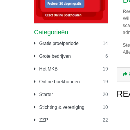
Re
Wil
sca
Categorieën
adm
Gratis proefperiode
14
Ste
All
Grote bedrijven
6
Het MKB
19
Online boekhouden
19
RE
Starter
20
Stichting & vereniging
10
ZZP
22