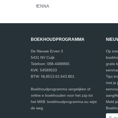
fENNA
BOEKHOUDPROGRAMMA
NIEU
De Nieuwe Erven 3
Op zoe
5431 NV Cuijk
boekho
Telefoon: 088-4488865
gratis
KVK: 54589533
eenman
BTW: NL8513.62.643.B01
Tips kr
met je 
Boekhoudprogramma vergelijken of
eenvoud
online e boekhouden voor het zzp tot
aangift
het MKB: boekhoudprogramma.eu wijst
Meld j
de weg.
Boekho