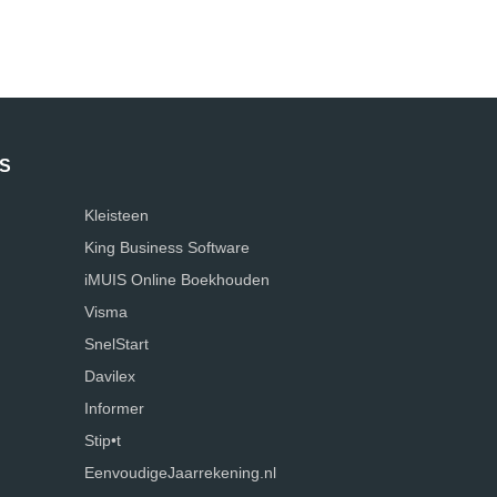
S
Kleisteen
King Business Software
iMUIS Online Boekhouden
Visma
SnelStart
Davilex
Informer
Stip•t
EenvoudigeJaarrekening.nl