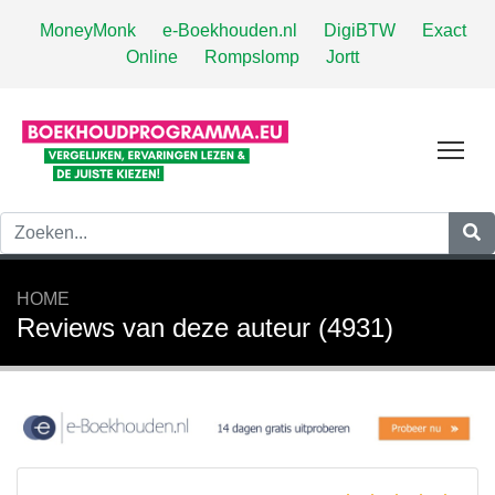
MoneyMonk
e-Boekhouden.nl
DigiBTW
Exact
Online
Rompslomp
Jortt
Tog
HOME
Reviews van deze auteur (4931)