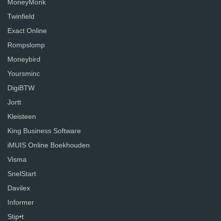
MoneyMonk
Twinfield
Exact Online
Rompslomp
Moneybird
Yoursminc
DigiBTW
Jortt
Kleisteen
King Business Software
iMUIS Online Boekhouden
Visma
SnelStart
Davilex
Informer
Stip•t