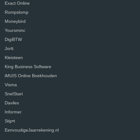
Exact Online
Rompslomp
Moneybird
Yoursminc
DigiBTW
Jortt
Kleisteen
King Business Software
iMUIS Online Boekhouden
Visma
SnelStart
Davilex
Informer
Stip•t
EenvoudigeJaarrekening.nl