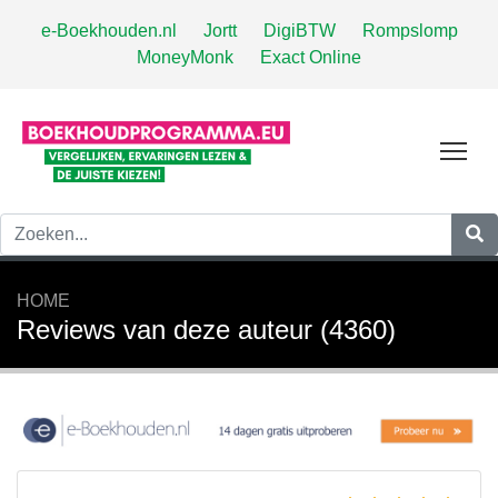
e-Boekhouden.nl
Jortt
DigiBTW
Rompslomp
MoneyMonk
Exact Online
Tog
HOME
Reviews van deze auteur (4360)