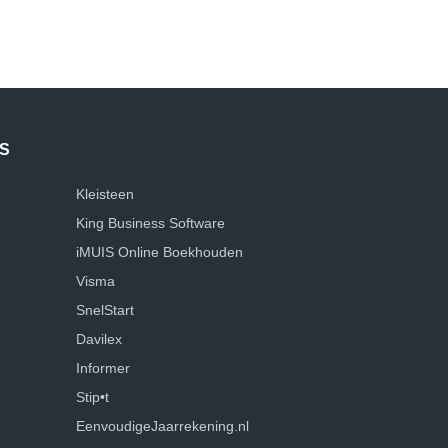
S
Kleisteen
King Business Software
iMUIS Online Boekhouden
Visma
SnelStart
Davilex
Informer
Stip•t
EenvoudigeJaarrekening.nl