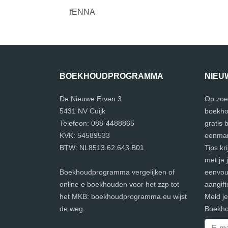
fENNA
BOEKHOUDPROGRAMMA
NIEU
De Nieuwe Erven 3
Op zoe
5431 NV Cuijk
boekho
Telefoon: 088-4488865
gratis
KVK: 54589533
eenman
BTW: NL8513.62.643.B01
Tips kr
met je 
Boekhoudprogramma vergelijken of
eenvoud
online e boekhouden voor het zzp tot
aangift
het MKB: boekhoudprogramma.eu wijst
Meld j
de weg.
Boekho