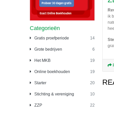
Re
ik 
nat
Categorieën
hee
Gratis proefperiode
14
Ste
gra
Grote bedrijven
6
Het MKB
19
Online boekhouden
19
RE
Starter
20
Stichting & vereniging
10
ZZP
22