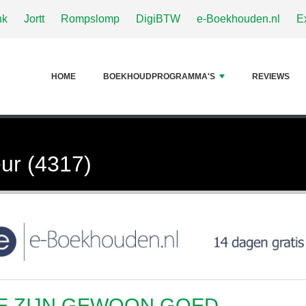
nk
Jortt
Rompslomp
DigiBTW
e-Boekhouden.nl
E
HOME
BOEKHOUDPROGRAMMA'S
REVIEWS
ur (4317)
E ZIJN GEWOON GOED.