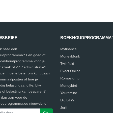
WSBRIEF
BOEKHOUDPROGRAMMA'
k naar een
Myfinance
udprogramma? Een goed of
MoneyMonk
 boekhoudprogramma voor je
Twinfield
szaak of ZZP administratie?
Exact Online
ijgen hoe je beter om kunt gaan
Rompslomp
journaalposten of hoe je
ig belastingaangifte, btw
Moneybird
e of belasting kan besparen?
Yoursminc
e dan aan voor de
DigiBTW
udprogramma.eu nieuwsbrief.
Jortt