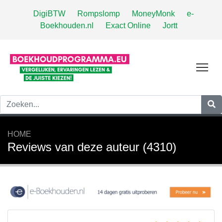
DigiBTW
Rompslomp
MoneyMonk
e-
Boekhouden.nl
Exact Online
Jortt
Tog
HOME
Reviews van deze auteur (4310)