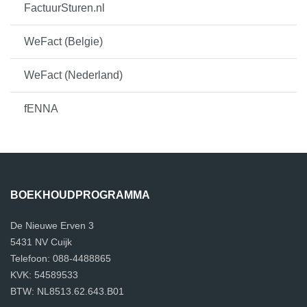
FactuurSturen.nl
WeFact (Belgie)
WeFact (Nederland)
fENNA
BOEKHOUDPROGRAMMA
De Nieuwe Erven 3
5431 NV Cuijk
Telefoon: 088-4488865
KVK: 54589533
BTW: NL8513.62.643.B01