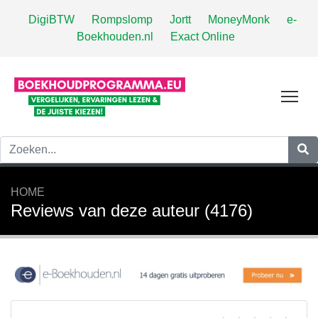
DigiBTW
Rompslomp
Jortt
MoneyMonk
e-
Boekhouden.nl
Exact Online
Tog
HOME
Reviews van deze auteur (4176)