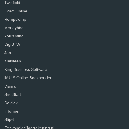
Twinfield
Exact Online
Rompslomp
Moneybird
Yoursminc
DigiBTW
Jortt
Kleisteen
King Business Software
iMUIS Online Boekhouden
Visma
SnelStart
Davilex
Informer
Stip•t
EenvoudigeJaarrekening.nl