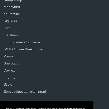
Moneybird
Yoursminc
DigiBTW
Jortt
Kleisteen
King Business Software
iMUIS Online Boekhouden
Visma
SnelStart
Davilex
Informer
Stip•t
EenvoudigeJaarrekening.nl
Om jouw bezoek aan onze website nog makkelijk en persoonlijker te