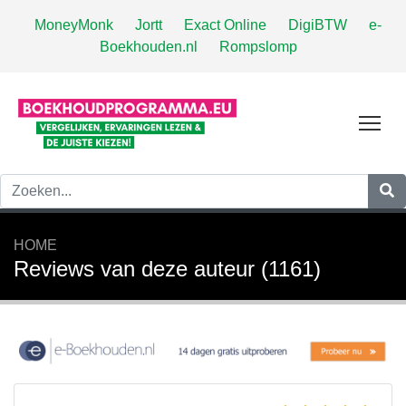
MoneyMonk
Jortt
Exact Online
DigiBTW
e-
Boekhouden.nl
Rompslomp
Tog
HOME
Reviews van deze auteur (1161)