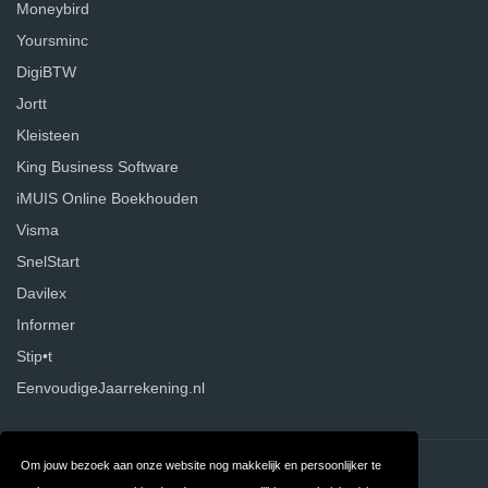
Moneybird
Yoursminc
DigiBTW
Jortt
Kleisteen
King Business Software
iMUIS Online Boekhouden
Visma
SnelStart
Davilex
Informer
Stip•t
EenvoudigeJaarrekening.nl
Om jouw bezoek aan onze website nog makkelijk en persoonlijker te
Contact
Over ons