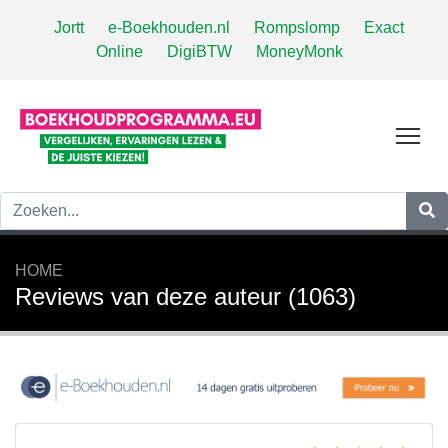
Jortt
e-Boekhouden.nl
Rompslomp
Exact
Online
DigiBTW
MoneyMonk
Tog
HOME
Reviews van deze auteur (1063)