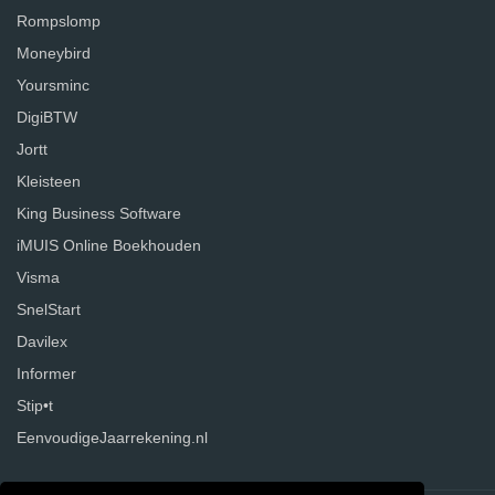
Rompslomp
Moneybird
Yoursminc
DigiBTW
Jortt
Kleisteen
King Business Software
iMUIS Online Boekhouden
Visma
SnelStart
Davilex
Informer
Stip•t
EenvoudigeJaarrekening.nl