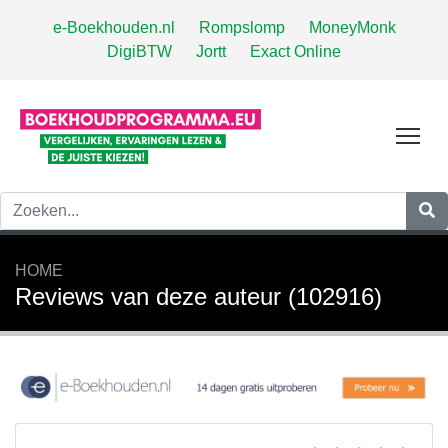
e-Boekhouden.nl
Rompslomp
MoneyMonk
DigiBTW
Jortt
Exact Online
Tog
HOME
Reviews van deze auteur (102916)