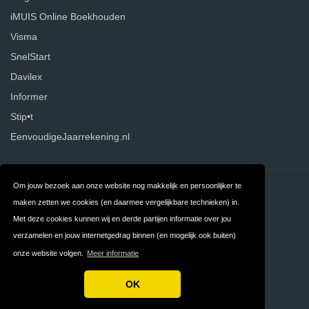
iMUIS Online Boekhouden
Visma
SnelStart
Davilex
Informer
Stip•t
EenvoudigeJaarrekening.nl
Om jouw bezoek aan onze website nog makkelijk en persoonlijker te
Contact
Over ons
maken zetten we cookies (en daarmee vergelijkbare technieken) in.
Privacy
Algemene
Met deze cookies kunnen wij en derde partijen informatie over jou
verzamelen en jouw internetgedrag binnen (en mogelijk ook buiten)
Voorwaarden
onze website volgen.
Meer informatie
FAQ
OK
Copyright © 2026 Boekhoudprogramma