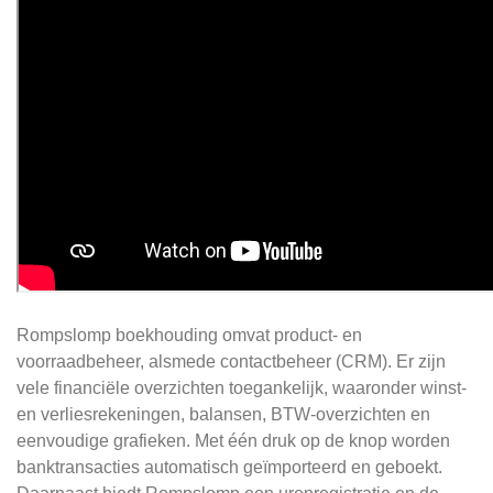
Rompslomp boekhouding omvat product- en
voorraadbeheer, alsmede contactbeheer (CRM). Er zijn
vele financiële overzichten toegankelijk, waaronder winst-
en verliesrekeningen, balansen, BTW-overzichten en
eenvoudige grafieken. Met één druk op de knop worden
banktransacties automatisch geïmporteerd en geboekt.