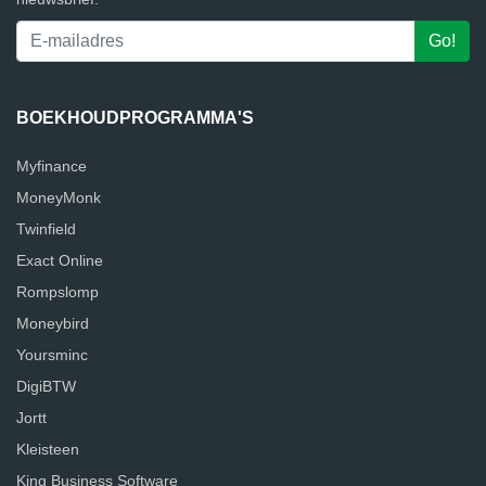
BOEKHOUDPROGRAMMA'S
Myfinance
MoneyMonk
Twinfield
Exact Online
Rompslomp
Moneybird
Yoursminc
DigiBTW
Jortt
Kleisteen
King Business Software