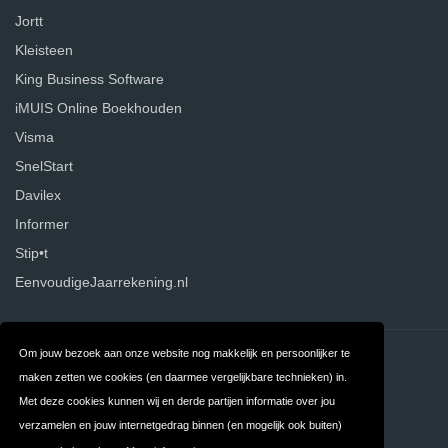
Jortt
Kleisteen
King Business Software
iMUIS Online Boekhouden
Visma
SnelStart
Davilex
Informer
Stip•t
EenvoudigeJaarrekening.nl
Om jouw bezoek aan onze website nog makkelijk en persoonlijker te
Contact
Over ons
maken zetten we cookies (en daarmee vergelijkbare technieken) in.
Privacy
Algemene
Met deze cookies kunnen wij en derde partijen informatie over jou
verzamelen en jouw internetgedrag binnen (en mogelijk ook buiten)
Voorwaarden