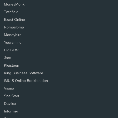
MoneyMonk
Twinfield
Exact Online
Rompslomp
Moneybird
Yoursminc
DigiBTW
Jortt
Kleisteen
King Business Software
iMUIS Online Boekhouden
Visma
SnelStart
Davilex
Informer