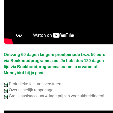
Ontvang 60 dagen langere proefperiode t.w.v. 50 euro
via Boekhoudprogramma.eu. Je hebt dus 120 dagen
tijd via Boekhoudprogramma.eu om te ervaren of
Moneybird bij je past!
Periodieke facturen versturen
Overzichtelijk rapportages
Gratis basisaccount & lage prijzen voor uitbreidingen!