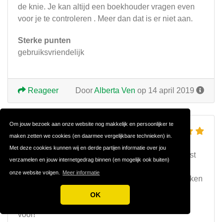
de knie. Je kan altijd een boekhouder vragen even
voor je te controleren . Meer dan dat is er niet aan.
Sterke punten
gebruiksvriendelijk
Reageer
Door
Alberta Ven
op 14 april 2019
Om jouw bezoek aan onze website nog makkelijk en persoonlijker te
Ga ervoor!
maken zetten we cookies (en daarmee vergelijkbare technieken) in.
Met deze cookies kunnen wij en derde partijen informatie over jou
MoneyBird is makkelijk navigeren. Het pakket wijst
verzamelen en jouw internetgedrag binnen (en mogelijk ook buiten)
zich vanzelf. Duidelijke overzichten. Kan ik op dit
onze website volgen.
Meer informatie
moment niet verzinnen. Plezier in je financiële zaken
met het boekhoudprogramma van Moneybird. Al
OK
meer dan 150.000 ZZP'ers en MKB'ers gingen je
voor!