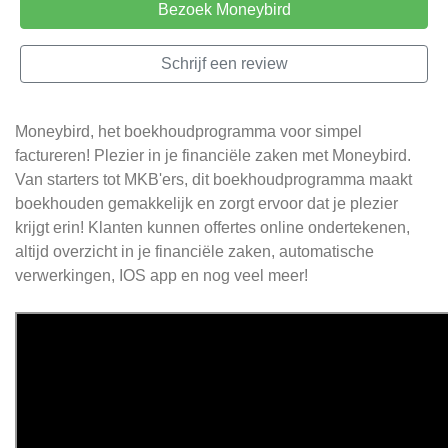
Bezoek Moneybird
Schrijf een review
Moneybird, het boekhoudprogramma voor simpel
factureren! Plezier in je financiële zaken met Moneybird.
Van starters tot MKB'ers, dit boekhoudprogramma maakt
boekhouden gemakkelijk en zorgt ervoor dat je plezier
krijgt erin! Klanten kunnen offertes online ondertekenen,
altijd overzicht in je financiële zaken, automatische
verwerkingen, IOS app en nog veel meer!