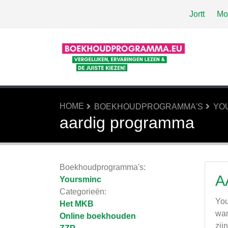
Jortt
Mo
HOME
BOEKHOUDPROGRAMMA'S
YO
aardig programma
Boekhoudprogramma's:
A
Yoursminc
Categorieën:
You
Het MKB
wan
Online boekhouden
zij