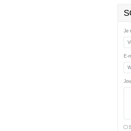
S
Je
E-m
Jou
S