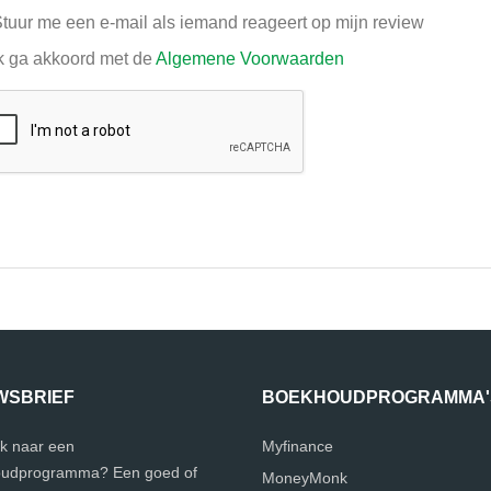
tuur me een e-mail als iemand reageert op mijn review
k ga akkoord met de
Algemene Voorwaarden
WSBRIEF
BOEKHOUDPROGRAMMA'
k naar een
Myfinance
udprogramma? Een goed of
MoneyMonk