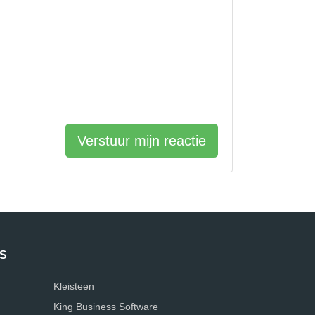
Verstuur mijn reactie
S
Kleisteen
King Business Software