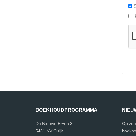
S
I
BOEKHOUDPROGRAMMA
NIEU
De Nieuwe Erven 3
Op zoe
5431 NV Cuijk
boekho