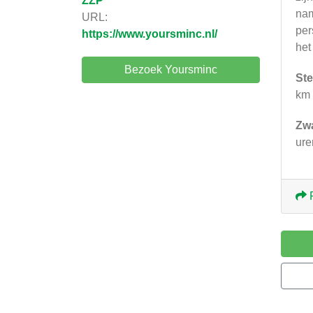
ZZP
nam
URL:
per
https://www.yoursminc.nl/
het
Bezoek Yoursminc
Ste
km 
Zw
ure