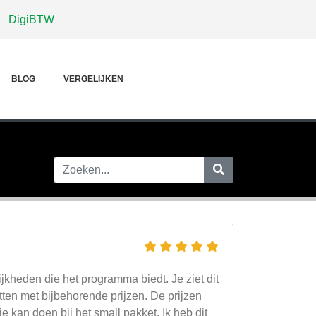
DigiBTW
BLOG
VERGELIJKEN
jkheden die het programma biedt. Je ziet dit
ten met bijbehorende prijzen. De prijzen
e kan doen bij het small pakket. Ik heb dit