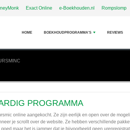
neyMonk
Exact Online
e-Boekhouden.nl
Rompslomp
HOME
BOEKHOUDPROGRAMMA'S
REVIEWS
URSMINC
ARDIG PROGRAMMA
rsmic online aangekocht. Ze zijn eerlijk en open over de mogeli
neer je scrollt over de website. Ze hebben verschillende pakket
n goed maar het is jammer dat je bijvoorbeeld geen urenregistrati