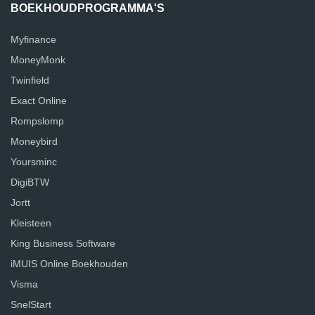
BOEKHOUDPROGRAMMA'S
Myfinance
MoneyMonk
Twinfield
Exact Online
Rompslomp
Moneybird
Yoursminc
DigiBTW
Jortt
Kleisteen
King Business Software
iMUIS Online Boekhouden
Visma
SnelStart