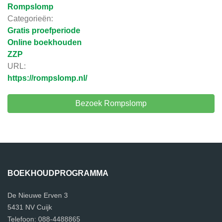
Rompslomp
Categorieën:
Gratis proefperiode
Online boekhouden
ZZP
URL:
https://rompslomp.nl/
Bezoek Rompslomp
BOEKHOUDPROGRAMMA
De Nieuwe Erven 3
5431 NV Cuijk
Telefoon: 088-4488865