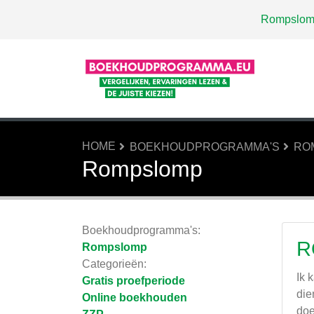
Rompslom
HOME
BOEKHOUDPROGRAMMA'S
RO
Rompslomp
Boekhoudprogramma's:
R
Rompslomp
Categorieën:
Ik 
Gratis proefperiode
die
Online boekhouden
doe