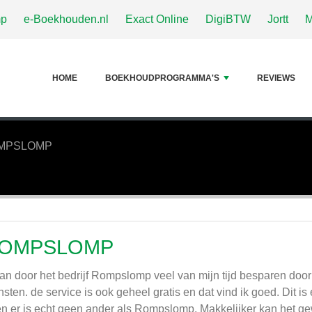
p
e-Boekhouden.nl
Exact Online
DigiBTW
Jortt
M
HOME
BOEKHOUDPROGRAMMA'S
REVIEWS
MPSLOMP
OMPSLOMP
kan door het bedrijf Rompslomp veel van mijn tijd besparen door
nsten. de service is ook geheel gratis en dat vind ik goed. Dit 
n er is echt geen ander als Rompslomp. Makkelijker kan het g