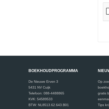
BOEKHOUDPROGRAMMA
NIEU
De Nieuwe Erven 3
Op zoe
5431 NV Cuijk
boekho
Telefoon: 088-4488865
gratis
KVK: 54589533
eenman
BTW: NL8513.62.643.B01
Tips kr