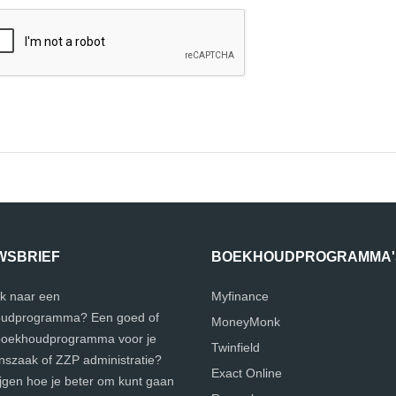
WSBRIEF
BOEKHOUDPROGRAMMA'
k naar een
Myfinance
udprogramma? Een goed of
MoneyMonk
 boekhoudprogramma voor je
Twinfield
szaak of ZZP administratie?
Exact Online
ijgen hoe je beter om kunt gaan