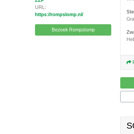
ZZP
URL:
Ste
https://rompslomp.nl/
Gra
Bezoek Rompslomp
Zw
Heb
S