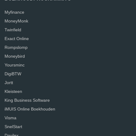
Myfinance
MoneyMonk
Twinfield
Exact Online
Rompslomp
Moneybird
Yoursminc
DigiBTW
Jortt
Kleisteen
King Business Software
iMUIS Online Boekhouden
Visma
SnelStart
Davilex