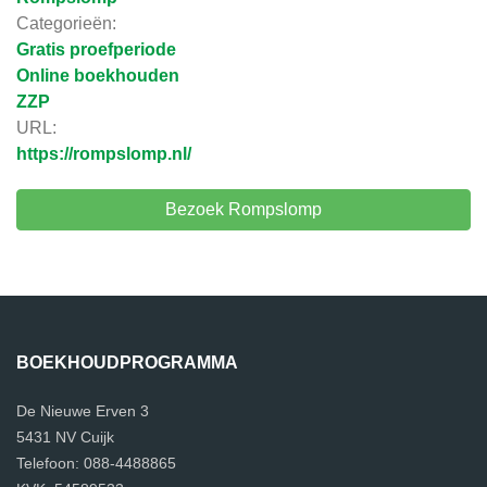
Categorieën:
Gratis proefperiode
Online boekhouden
ZZP
URL:
https://rompslomp.nl/
Bezoek Rompslomp
BOEKHOUDPROGRAMMA
De Nieuwe Erven 3
5431 NV Cuijk
Telefoon: 088-4488865