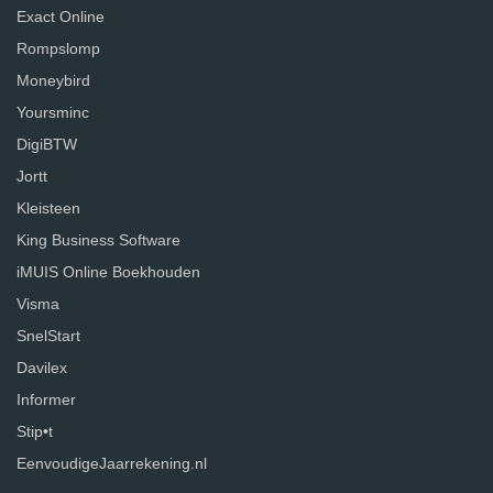
Exact Online
Rompslomp
Moneybird
Yoursminc
DigiBTW
Jortt
Kleisteen
King Business Software
iMUIS Online Boekhouden
Visma
SnelStart
Davilex
Informer
Stip•t
EenvoudigeJaarrekening.nl