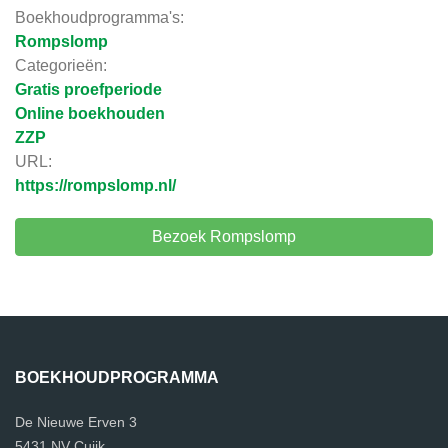
Boekhoudprogramma's:
Rompslomp
Categorieën:
Gratis proefperiode
Online boekhouden
ZZP
URL:
https://rompslomp.nl/
Bezoek Rompslomp
BOEKHOUDPROGRAMMA
De Nieuwe Erven 3
5431 NV Cuijk