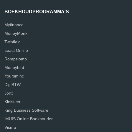
BOEKHOUDPROGRAMMA'S
Myfinance
MoneyMonk
Twinfield
Exact Online
Rompslomp
Moneybird
Yoursminc
DigiBTW
Jortt
Kleisteen
King Business Software
iMUIS Online Boekhouden
Visma